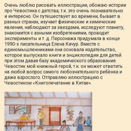
Очень люблю рисовать иллюстрации, обожаю истории
про Чевостика с детства, т.к. это очень познавательно
и интересно. Он путешествует во времени, бывает в
разных странах, изучает физические и химические
явления, наблюдают за
звездами, исследуют планету,
знакомится
с азными изобретениями, проводит
эксперименты и т. д. Персонажа придумала в конце
1990-х писательница
Елена Качур. Вместе с
единомышленниками она основала издательство,
которое
выпускало книги и энциклопедии для детей
при этом давая базу академического образования.
Чевостик мой книжный
герой, т.к. он может ответить
на любой
вопрос самого любознательного ребёнка и
даже взрослого. Отправляю иллюстрацию
с
Чевостиком «Книгопечатание в Китае».