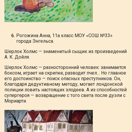
Рогожина Анна, 11а класс МОУ «СОШ №33»
города Энгельса.
Шерлок
Холмс — знаменитый сыщик из
произведений
А. К. Дойля.
Шерлок
Холмс — разносторонний человек:
занимается
боксом, играет на скрипке,
разводит пчел… Но главное
его
достоинство — поиск опасных
преступников. Он,
благодаря дедуктивному
методу, могает лондонской
полиции ловить настоящих злодеев. А из способностей
супергероя — возвращение с того
света после дуэли с
Мориарти.