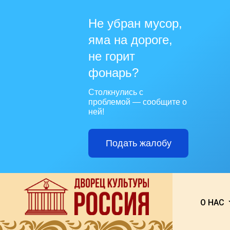
Не убран мусор,
яма на дороге,
не горит
фонарь?
Столкнулись с
проблемой — сообщите о
ней!
Подать жалобу
О НАС