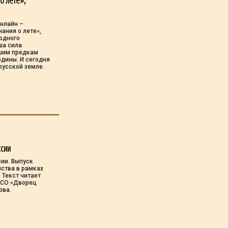
о лете»,
онлайн –
ания о лете»,
одного
ша сила
ашим предкам
дины. И сегодня
русской земле.
ссии
сии. Выпуск
ства в рамках
 Текст читает
 СО «Дворец
цова.