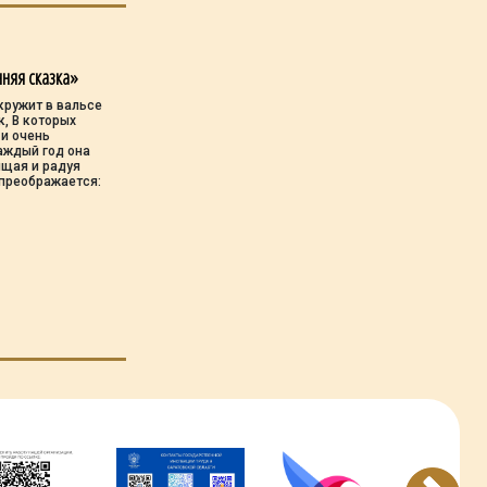
няя сказка»
кружит в вальсе
к, В которых
 и очень
каждый год она
ищая и радуя
преображается: