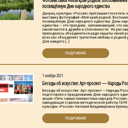
Фотовыставка «Мой край родной. Воспоминания 
посвящённую Дню народного единства
Дворец культуры «Россия» приглашает посетить 
выставку фотографий «Мой край родной. Воспомин
посвящённую Дню народного единства. День нар
единства — это праздник, напоминающий, что на
заключается в дружбе и сплоченности. Не раз н
приходилось объединяться ради защиты своей ро
всех нас объединяет трепетная любовь к родной 
Для каждого […]
ПОДРОБНЕЕ
1 ноября 2021
Беседы об искусстве: Арт-просвет — Народы Ро
Беседы об искусстве: Арт-просвет — Народы Рос
подготовлен к празднованию Дню народного един
акции «Пять самых неизвестных народов России».
заведующая отделом методической работы ГАУК
культуры «Россия» Наталия Владимировна Кузне
ПОДРОБНЕЕ