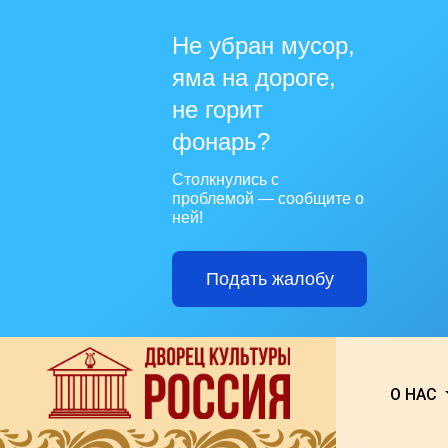
Не убран мусор,
яма на дороге,
не горит
фонарь?
Столкнулись с
проблемой — сообщите о
ней!
Подать жалобу
О НАС