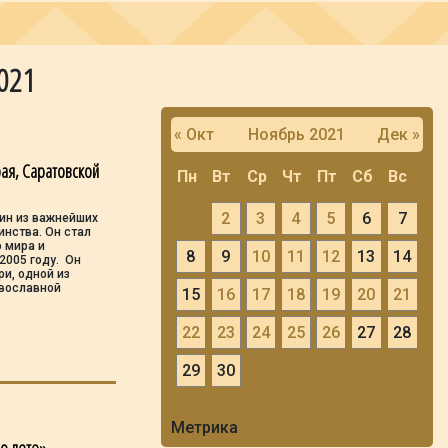
2021
« Окт
Ноябрь 2021
Дек »
ая, Саратовской
Пн
Вт
Ср
Чт
Пт
Сб
Вс
1
2
3
4
5
6
7
дин из важнейших
нства. Он стал
 мира и
8
9
10
11
12
13
14
2005 году. Он
и, одной из
авославной
15
16
17
18
19
20
21
22
23
24
25
26
27
28
29
30
Метрика