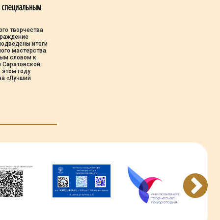
о специальным
ого творчества
граждение
подведены итоги
ного мастерства
ным словом к
ы Саратовской
 этом году
ва «Лучший