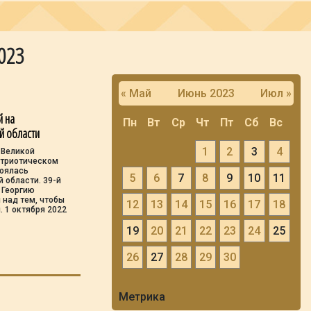
2023
« Май
Июнь 2023
Июл »
й на
Пн
Вт
Ср
Чт
Пт
Сб
Вс
й области
1
2
3
4
 Великой
атриотическом
тоялась
5
6
7
8
9
10
11
 области. 39-й
 Георгию
 над тем, чтобы
12
13
14
15
16
17
18
. 1 октября 2022
19
20
21
22
23
24
25
26
27
28
29
30
Метрика