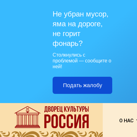
Не убран мусор,
яма на дороге,
не горит
фонарь?
Столкнулись с
проблемой — сообщите о
ней!
Подать жалобу
О НАС