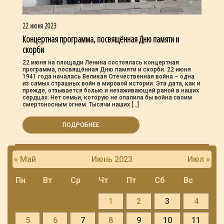
22 июня 2023
Концертная программа, посвящённая Дню памяти и
скорби
22 июня на площади Ленина состоялась концертная
программа, посвящённая Дню памяти и скорби. 22 июня
1941 года началась Великая Отечественная война – одна
из самых страшных войн в мировой истории. Эта дата, как и
прежде, отзывается болью и незаживающей раной в наших
сердцах. Нет семьи, которую не опалила бы война своим
смертоносным огнем. Тысячи наших […]
ПОДРОБНЕЕ
« Май
Июнь 2023
Июл »
Пн
Вт
Ср
Чт
Пт
Сб
Вс
1
2
3
4
5
6
7
8
9
10
11