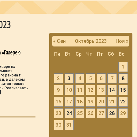
2023
« Сен
Октябрь 2023
Ноя »
а «Галерею
Пн
Вт
Ср
Чт
Пт
Сб
Вс
1
квере на
ремония
го района г.
2
3
4
5
6
7
8
ад, в далеком
овится только
ть. Реализовать
9
10
11
12
13
14
15
]
16
17
18
19
20
21
22
23
24
25
26
27
28
29
30
31