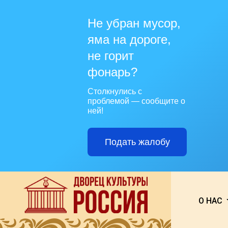
Не убран мусор,
яма на дороге,
не горит
фонарь?
Столкнулись с
проблемой — сообщите о
ней!
Подать жалобу
О НАС