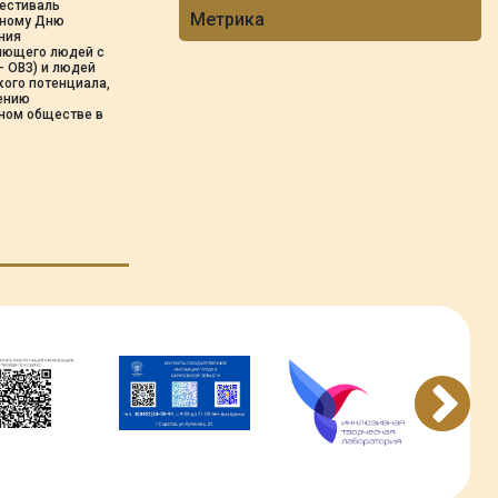
фестиваль
Метрика
дному Дню
ния
няющего людей с
 ОВЗ) и людей
кого потенциала,
мению
ном обществе в