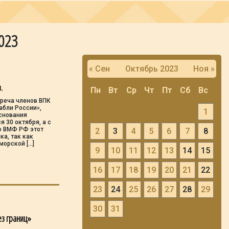
2023
« Сен
Октябрь 2023
Ноя »
.
Пн
Вт
Ср
Чт
Пт
Сб
Вс
треча членов ВПК
абли России»,
1
снования
 30 октября, а с
о ВМФ РФ этот
2
3
4
5
6
7
8
ка, так как
морской […]
9
10
11
12
13
14
15
16
17
18
19
20
21
22
23
24
25
26
27
28
29
30
31
ез границ»