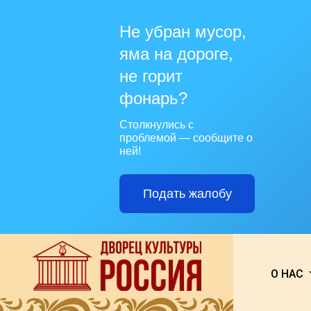
Не убран мусор,
яма на дороге,
не горит
фонарь?
Столкнулись с
проблемой — сообщите о
ней!
Подать жалобу
О НАС