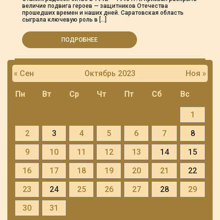
величие подвига героев — защитников Отечества
прошедших времен и наших дней. Саратовская область
сыграла ключевую роль в […]
ПОДРОБНЕЕ
« Сен
Октябрь 2023
Ноя »
Пн
Вт
Ср
Чт
Пт
Сб
Вс
1
2
3
4
5
6
7
8
9
10
11
12
13
14
15
16
17
18
19
20
21
22
23
24
25
26
27
28
29
30
31